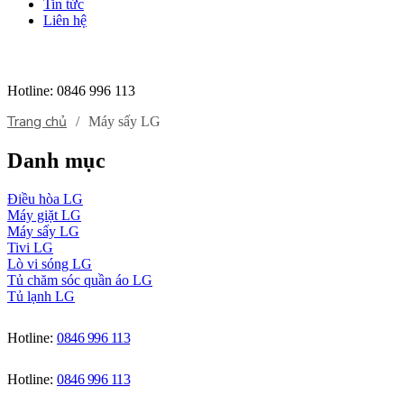
Tin tức
Liên hệ
Hotline:
0846 996 113
Trang chủ
/
Máy sấy LG
Danh mục
Điều hòa LG
Máy giặt LG
Máy sấy LG
Tivi LG
Lò vi sóng LG
Tủ chăm sóc quần áo LG
Tủ lạnh LG
Hotline:
0846 996 113
Hotline:
0846 996 113