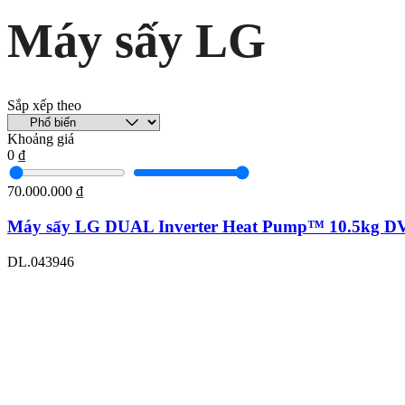
Máy sấy LG
Sắp xếp theo
Khoảng giá
0 ₫
70.000.000 ₫
Máy sấy LG DUAL Inverter Heat Pump™ 10.5kg D
DL.043946