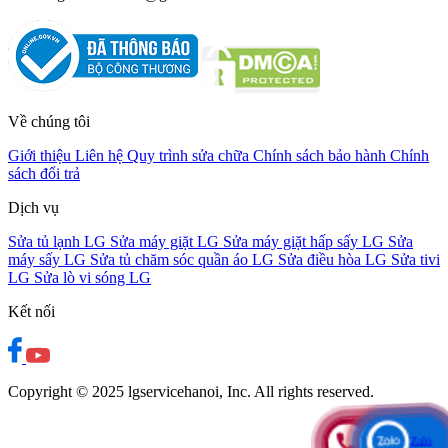
Về chúng tôi
Giới thiệu
Liên hệ
Quy trình sửa chữa
Chính sách bảo hành
Chính
sách đổi trả
Dịch vụ
Sửa tủ lạnh LG
Sửa máy giặt LG
Sửa máy giặt hấp sấy LG
Sửa
máy sấy LG
Sửa tủ chăm sóc quần áo LG
Sửa điều hòa LG
Sửa tivi
LG
Sửa lò vi sóng LG
Kết nối
Copyright © 2025 lgservicehanoi, Inc. All rights reserved.
0846 996 113
Hotline
Zalo