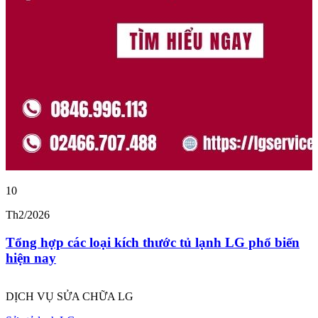
10
1
Th2/2026
T
Tổng hợp các loại kích thước tủ lạnh LG phổ biến
hiện nay
DỊCH VỤ SỬA CHỮA LG