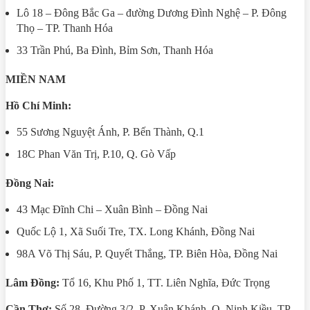
Lô 18 – Đông Bắc Ga – đường Dương Đình Nghệ – P. Đông
Thọ – TP. Thanh Hóa
33 Trần Phú, Ba Đình, Bỉm Sơn, Thanh Hóa
MIỀN NAM
Hồ Chí Minh:
55 Sương Nguyệt Ánh, P. Bến Thành, Q.1
18C Phan Văn Trị, P.10, Q. Gò Vấp
Đồng Nai:
43 Mạc Đĩnh Chi – Xuân Bình – Đồng Nai
Quốc Lộ 1, Xã Suối Tre, TX. Long Khánh, Đồng Nai
98A Võ Thị Sáu, P. Quyết Thắng, TP. Biên Hòa, Đồng Nai
Lâm Đồng:
Tổ 16, Khu Phố 1, TT. Liên Nghĩa, Đức Trọng
Cần Thơ:
Số 28, Đường 3/2, P. Xuân Khánh, Q. Ninh Kiều, TP.