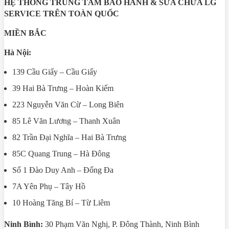
HỆ THỐNG TRUNG TÂM BẢO HÀNH & SỬA CHỮA LG
SERVICE TRÊN TOÀN QUỐC
MIỀN BẮC
Hà Nội:
139 Cầu Giấy – Cầu Giấy
39 Hai Bà Trưng – Hoàn Kiếm
223 Nguyễn Văn Cừ – Long Biên
85 Lê Văn Lương – Thanh Xuân
82 Trần Đại Nghĩa – Hai Bà Trưng
85C Quang Trung – Hà Đông
Số 1 Đào Duy Anh – Đống Đa
7A Yên Phụ – Tây Hồ
10 Hoàng Tăng Bí – Từ Liêm
Ninh Bình:
30 Phạm Văn Nghị, P. Đông Thành, Ninh Bình