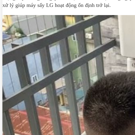
xử lý giúp máy sấy LG hoạt động ổn định trở lại.