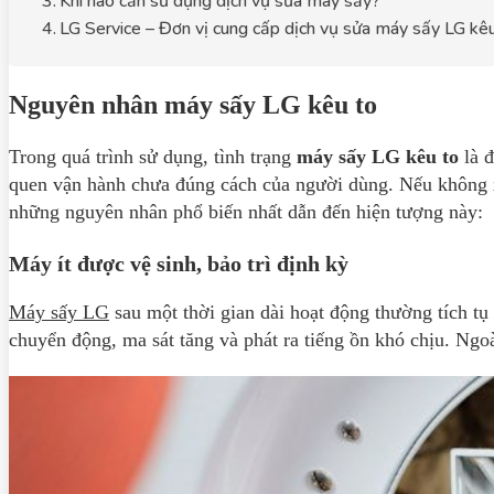
Khi nào cần sử dụng dịch vụ sửa máy sấy?
LG Service – Đơn vị cung cấp dịch vụ sửa máy sấy LG kê
Nguyên nhân máy sấy LG kêu to
Trong quá trình sử dụng, tình trạng
máy sấy LG kêu to
là đ
quen vận hành chưa đúng cách của người dùng. Nếu không xử
những nguyên nhân phổ biến nhất dẫn đến hiện tượng này:
Máy ít được vệ sinh, bảo trì định kỳ
Máy sấy LG
sau một thời gian dài hoạt động thường tích tụ 
chuyển động, ma sát tăng và phát ra tiếng ồn khó chịu. Ngoà