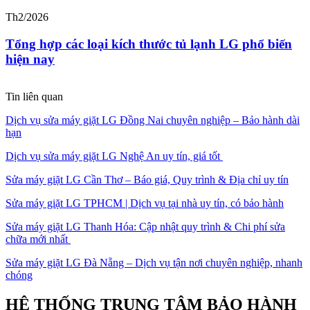
Th2/2026
T
Tổng hợp các loại kích thước tủ lạnh LG phổ biến
hiện nay
Tin liên quan
Dịch vụ sửa máy giặt LG Đồng Nai chuyên nghiệp – Bảo hành dài
hạn
Dịch vụ sửa máy giặt LG Nghệ An uy tín, giá tốt
Sửa máy giặt LG Cần Thơ – Báo giá, Quy trình & Địa chỉ uy tín
Sửa máy giặt LG TPHCM | Dịch vụ tại nhà uy tín, có bảo hành
Sửa máy giặt LG Thanh Hóa: Cập nhật quy trình & Chi phí sửa
chữa mới nhất
Sửa máy giặt LG Đà Nẵng – Dịch vụ tận nơi chuyên nghiệp, nhanh
chóng
HỆ THỐNG TRUNG TÂM BẢO HÀNH