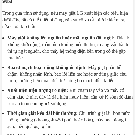
sửa
Trong quá trình sử dụng, nếu
máy giặt LG
xuất hiện các biểu hiện
dưới đây, rất có thể thiết bị đang gặp sự cố và cần được kiểm tra,
sửa chữa kịp thời:
Máy giặt không lên nguồn hoặc mất nguồn đột ngột:
Thiết bị
không khởi động, màn hình không hiển thị hoặc đang vận hành
thì tự ngắt nguồn, cho thấy hệ thống điện bên trong có thể gặp
trục trặc.
Board mạch hoạt động không ổn định:
Máy giặt phản hồi
chậm, không nhận lệnh, báo lỗi liên tục hoặc tự dừng giữa chu
trình, thường liên quan đến hư hỏng bo mạch điều khiển.
Xuất hiện hiện tượng rò điện:
Khi chạm tay vào vỏ máy có
cảm giác tê nhẹ, đây là dấu hiệu nguy hiểm cần xử lý sớm để đảm
bảo an toàn cho người sử dụng.
Thời gian giặt kéo dài bất thường:
Chu trình giặt lâu hơn mức
thông thường (khoảng 40–50 phút hoặc hơn), máy hoạt động ì
ạch, hiệu quả giặt giảm.