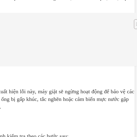
xuất hiện lỗi này, máy giặt sẽ ngừng hoạt động để bảo vệ các
g ống bị gấp khúc, tắc nghẽn hoặc cảm biến mực nước gặp
.
ành kiểm tra theo các bước sau: