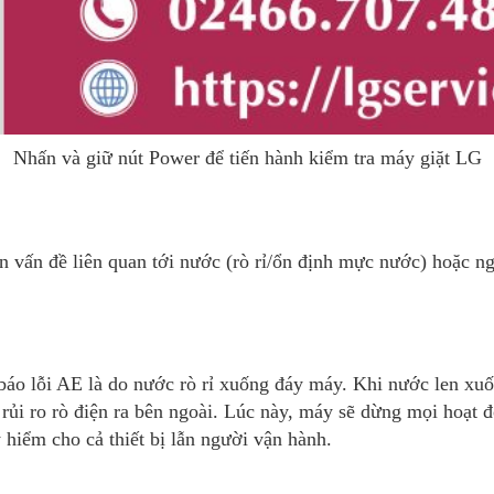
Nhấn và giữ nút Power để tiến hành kiểm tra máy giặt LG
n vấn đề liên quan tới nước (rò rỉ/ổn định mực nước) hoặc 
o lỗi AE là do nước rò rỉ xuống đáy máy. Khi nước len xuốn
h rủi ro rò điện ra bên ngoài. Lúc này, máy sẽ dừng mọi hoạt
y hiểm cho cả thiết bị lẫn người vận hành.