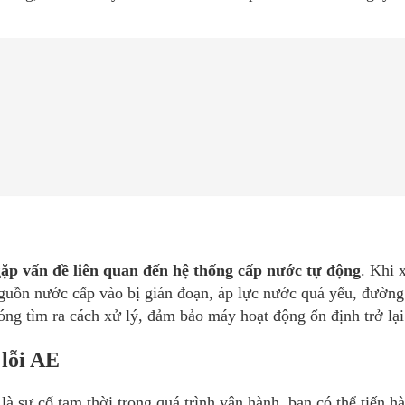
 gặp vấn đề liên quan đến hệ thống cấp nước tự động
. Khi 
nguồn nước cấp vào bị gián đoạn, áp lực nước quá yếu, đườn
óng tìm ra cách xử lý, đảm bảo máy hoạt động ổn định trở lại
 lỗi AE
là sự cố tạm thời trong quá trình vận hành, bạn có thể tiến h