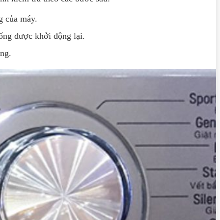
ng của máy.
ống được khởi động lại.
ông.