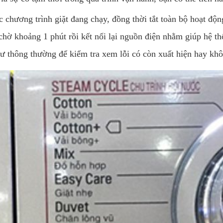
c chương trình giặt đang chạy, đồng thời tắt toàn bộ hoạt độ
chờ khoảng 1 phút rồi kết nối lại nguồn điện nhằm giúp hệ th
hư thông thường để kiểm tra xem lỗi có còn xuất hiện hay kh