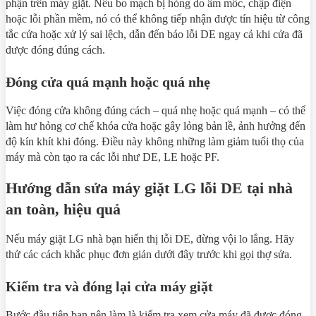
phận trên máy giặt. Nếu bo mạch bị hỏng do ẩm mốc, chập điện
hoặc lỗi phần mềm, nó có thể không tiếp nhận được tín hiệu từ công
tắc cửa hoặc xử lý sai lệch, dẫn đến báo lỗi DE ngay cả khi cửa đã
được đóng đúng cách.
Đóng cửa quá mạnh hoặc quá nhẹ
Việc đóng cửa không đúng cách – quá nhẹ hoặc quá mạnh – có thể
làm hư hỏng cơ chế khóa cửa hoặc gây lỏng bản lề, ảnh hưởng đến
độ kín khít khi đóng. Điều này không những làm giảm tuổi thọ của
máy mà còn tạo ra các lỗi như DE, LE hoặc PF.
Hướng dẫn sửa máy giặt LG lỗi DE tại nhà
an toàn, hiệu quả
Nếu máy giặt LG nhà bạn hiển thị lỗi DE, đừng vội lo lắng. Hãy
thử các cách khắc phục đơn giản dưới đây trước khi gọi thợ sửa.
Kiểm tra và đóng lại cửa máy giặt
Bước đầu tiên bạn nên làm là kiểm tra xem cửa máy đã được đóng