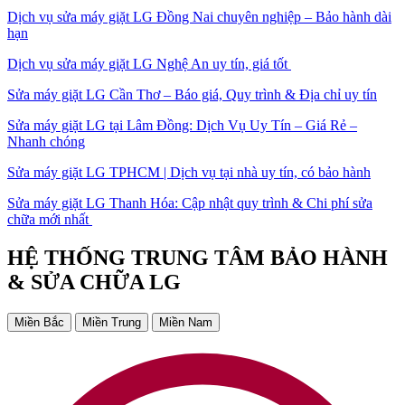
Dịch vụ sửa máy giặt LG Đồng Nai chuyên nghiệp – Bảo hành dài
hạn
Dịch vụ sửa máy giặt LG Nghệ An uy tín, giá tốt
Sửa máy giặt LG Cần Thơ – Báo giá, Quy trình & Địa chỉ uy tín
Sửa máy giặt LG tại Lâm Đồng: Dịch Vụ Uy Tín – Giá Rẻ –
Nhanh chóng
Sửa máy giặt LG TPHCM | Dịch vụ tại nhà uy tín, có bảo hành
Sửa máy giặt LG Thanh Hóa: Cập nhật quy trình & Chi phí sửa
chữa mới nhất
HỆ THỐNG TRUNG TÂM BẢO HÀNH
& SỬA CHỮA LG
Miền Bắc
Miền Trung
Miền Nam