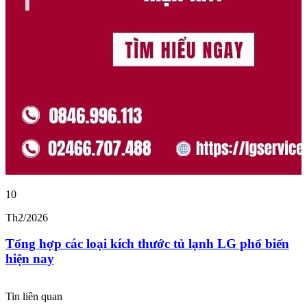
10
1
Th2/2026
T
Tổng hợp các loại kích thước tủ lạnh LG phổ biến
hiện nay
Tin liên quan