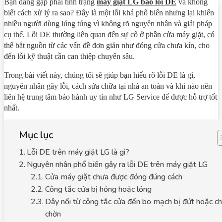
Bạn đang gặp phải tình trạng
máy giặt LG báo lỗi DE
và không
biết cách xử lý ra sao? Đây là một lỗi khá phổ biến nhưng lại khiến
nhiều người dùng lúng túng vì không rõ nguyên nhân và giải pháp
cụ thể. Lỗi DE thường liên quan đến sự cố ở phần cửa máy giặt, có
thể bắt nguồn từ các vấn đề đơn giản như đóng cửa chưa kín, cho
đến lỗi kỹ thuật cần can thiệp chuyên sâu.
Trong bài viết này, chúng tôi sẽ giúp bạn hiểu rõ lỗi DE là gì,
nguyên nhân gây lỗi, cách sửa chữa tại nhà an toàn và khi nào nên
liên hệ trung tâm bảo hành uy tín như LG Service để được hỗ trợ tốt
nhất.
Mục lục
Lỗi DE trên máy giặt LG là gì?
Nguyên nhân phổ biến gây ra lỗi DE trên máy giặt LG
Cửa máy giặt chưa được đóng đúng cách
Công tắc cửa bị hỏng hoặc lỏng
Dây nối từ công tắc cửa đến bo mạch bị đứt hoặc c
chờn